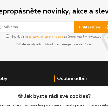
epropásněte novinky, akce a slev
Přihlásit se
Souhlasím se
zpracováním osobních údajů
za účelem rozesílky newsletteru.
Můžete se kdykoli odhlásit. Zasíláme jednou za 14 dní.
eby
Osobní odběr
Eshop DrBecher.net
troShop.cz - Eshop gastro
🍪 Jak byste rádi své cookies?
PROGASTRO GTE s.r.o.
ní
tro.cz - Náš firemní web
Javorová 788/1a
používáme ke správnému fungování našeho e-shopu a v případě vašeho
Nivona.eu - Servis kávovarů
693 01 Hustopeče u Brna