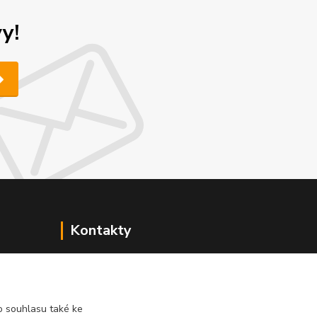
y!
Kontakty
+420 519 411 299
(Po-Pá, 7-16 hod.)
 souhlasu také ke
obchod@progastro.cz