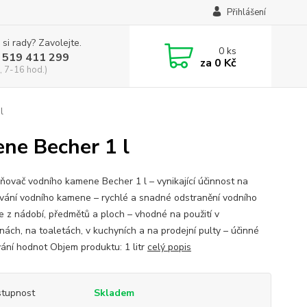
Přihlášení
 si rady? Zavolejte.
0
ks
 519 411 299
za
0 Kč
, 7-16 hod.)
l
ne Becher 1 l
ňovač vodního kamene Becher 1 l – vynikající účinnost na
vání vodního kamene – rychlé a snadné odstranění vodního
 z nádobí, předmětů a ploch – vhodné na použití v
nách, na toaletách, v kuchyních a na prodejní pulty – účinné
ání hodnot Objem produktu: 1 litr
celý popis
tupnost
Skladem