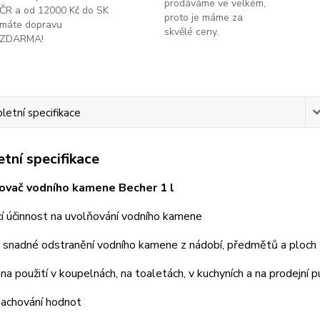
prodáváme ve velkém,
ČR a od 12000 Kč do SK
proto je máme za
máte dopravu
skvělé ceny.
ZDARMA!
etní specifikace
tní specifikace
ovač vodního kamene Becher 1 l
ící účinnost na uvolňování vodního kamene
a snadné odstranění vodního kamene z nádobí, předmětů a ploch
na použití v koupelnách, na toaletách, v kuchyních a na prodejní p
zachování hodnot