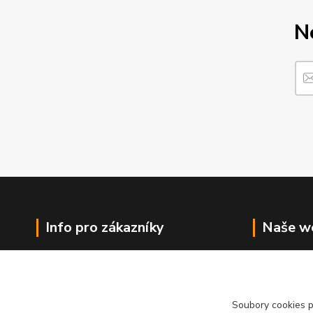
N
Info pro zákazníky
Naše w
Doprava a platba
Progas
Kontakt
vybave
O nás
Progas
Soubory cookies 
Obchodní podmínky
Servis