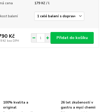
ná cena
179 Kč / l
ikost balení
790 Kč
Přidat do košíku
79 Kč
bez DPH
100% kvalita a
26 let zkušeností v
original
gastru a mycí chemii