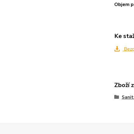
Objem p
Ke sta
Bezpe
Zboží 
Sanit