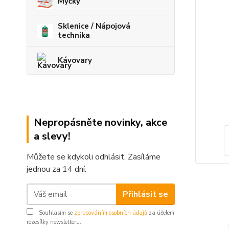
Myčky
Sklenice / Nápojová
technika
Kávovary
Nepropásněte novinky, akce
a slevy!
Můžete se kdykoli odhlásit. Zasíláme
jednou za 14 dní.
Přihlásit se
Souhlasím se
zpracováním osobních údajů
za účelem
rozesílky newsletteru.