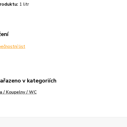
roduktu:
1 litr
žení
čnostní list
zařazeno v kategoriích
a / Koupelny / WC