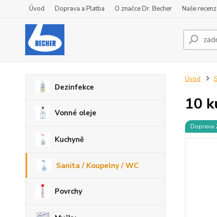
Úvod
Doprava a Platba
O značce Dr. Becher
Naše recenz
Úvod
S
Dezinfekce
10 k
Vonné oleje
Doprava
Kuchyně
Sanita / Koupelny / WC
Povrchy