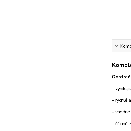
Kompl
Komple
Odstraň
– vynikaj
– rychlé 
– vhodné 
– účinné 