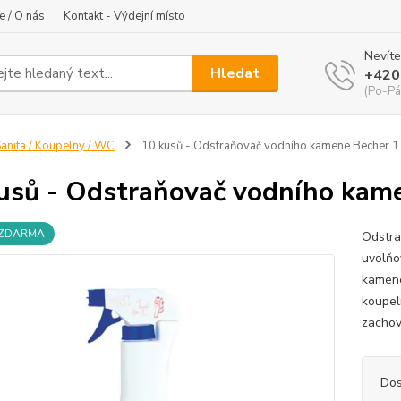
e / O nás
Kontakt - Výdejní místo
Nevíte
Hledat
+420
(Po-Pá
anita / Koupelny / WC
10 kusů - Odstraňovač vodního kamene Becher 1 
usů - Odstraňovač vodního kame
 ZDARMA
Odstra
uvolňo
kamene
koupel
zachov
Dos