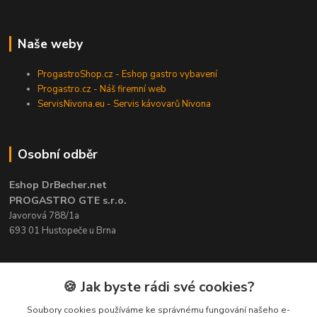
Naše weby
ProgastroShop.cz - Eshop gastro vybavení
Progastro.cz - Náš firemní web
ServisNivona.eu - Servis kávovarů Nivona
Osobní odběr
Eshop DrBecher.net
PROGASTRO GTE s.r.o.
Javorová 788/1a
693 01 Hustopeče u Brna
Kontakty
🍪 Jak byste rádi své cookies?
Soubory cookies používáme ke správnému fungování našeho e-
+420 519 411 299